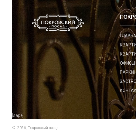
ПОКР
ГЛАВНА
КВАРТ
КВАРТИ
ОФИСЫ
ПАРКИН
ЗАСТР
КОНТА
[sape]
©
2026, Покровский посад