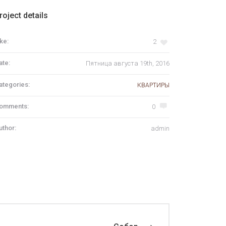
roject details
ke:
2
ate:
Пятница августа 19th, 2016
ategories:
КВАРТИРЫ
omments:
0
uthor:
admin