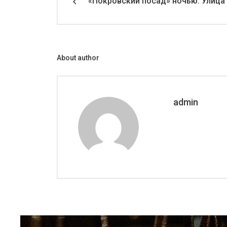
«Покровский посад» ночью. Улица
About author
admin