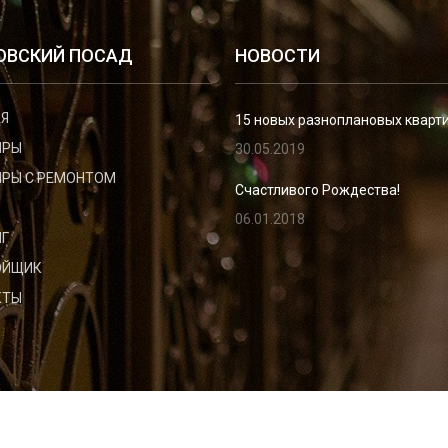
ОВСКИЙ ПОСАД
НОВОСТИ
Я
15 новых разноплановых кварт
ИРЫ
30.05.2019
РЫ С РЕМОНТОМ
Счастливого Рождества!
06.01.2018
Г
ОЙЩИК
КТЫ