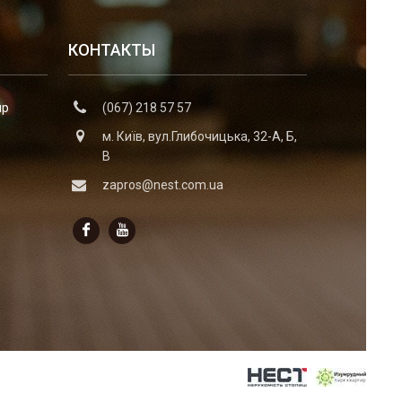
КОНТАКТЫ
ир
(067) 218 57 57
м. Київ, вул.Глибочицька, 32-А, Б,
В
zapros@nest.com.ua